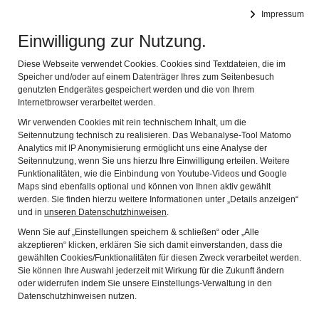
Forschungsverbund
Impressum
Navig
Provenienzforschung Bayern
Einwilligung zur Nutzung.
Diese Webseite verwendet Cookies. Cookies sind Textdateien, die im
Speicher und/oder auf einem Datenträger Ihres zum Seitenbesuch
genutzten Endgerätes gespeichert werden und die von Ihrem
Internetbrowser verarbeitet werden.
FUNDMELDUNGEN
Wir verwenden Cookies mit rein technischem Inhalt, um die
Seitennutzung technisch zu realisieren. Das Webanalyse-Tool Matomo
Analytics mit IP Anonymisierung ermöglicht uns eine Analyse der
Die 'Lost Art'-Meldungen der Städtischen Galerie im
Seitennutzung, wenn Sie uns hierzu Ihre Einwilligung erteilen. Weitere
Lenbachhaus und Kunstbau Münchens finden Sie
hier
.
Funktionalitäten, wie die Einbindung von Youtube-Videos und Google
Maps sind ebenfalls optional und können von Ihnen aktiv gewählt
werden. Sie finden hierzu weitere Informationen unter „Details anzeigen“
und in
unseren Datenschutzhinweisen
.
Diese Seite teilen
Wenn Sie auf „Einstellungen speichern & schließen“ oder „Alle
akzeptieren“ klicken, erklären Sie sich damit einverstanden, dass die
gewählten Cookies/Funktionalitäten für diesen Zweck verarbeitet werden.
Sie können Ihre Auswahl jederzeit mit Wirkung für die Zukunft ändern
oder widerrufen indem Sie unsere Einstellungs-Verwaltung in den
Datenschutzhinweisen nutzen.